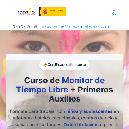
926 92 26 58
cursos-online@academiatecnas.com
Certificado al instante
Curso de
Monitor de
Tiempo Libre
+ Primeros
Auxilios
Fórmate para trabajar con
niños y adolescentes
en
ludotecas, hoteles vacacionales, centros de ocio y
asociaciones culturales.
Doble titulación
al precio