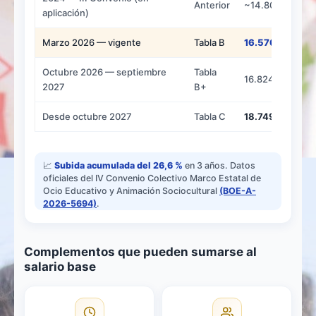
Anterior
~14.809 €
aplicación)
Marzo 2026 — vigente
Tabla B
16.576 €
Octubre 2026 — septiembre
Tabla
16.824 €
2027
B+
Desde octubre 2027
Tabla C
18.749 €
📈
Subida acumulada del 26,6 %
en 3 años. Datos
oficiales del IV Convenio Colectivo Marco Estatal de
Ocio Educativo y Animación Sociocultural
(BOE-A-
2026-5694)
.
Complementos que pueden sumarse al
salario base