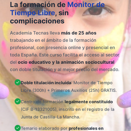
La formación de
Monitor de
Tiempo Libre
, sin
complicaciones
Academia Tecnas lleva
más de 25 años
trabajando en el ámbito de la formación
profesional, con presencia online y presencial en
toda España. Este curso facilita el acceso al sector
del
ocio educativo y la animación sociocultural
con doble titulación y al mejor precio del mercado.
Doble titulación incluida
: Monitor de Tiempo
Libre (300h) + Primeros Auxilios (25h) GRATIS.
Centro de formación
legalmente constituido
(CIF B-13321005), inscrito en el registro de la
Junta de Castilla-La Mancha.
Temario elaborado por
profesionales en