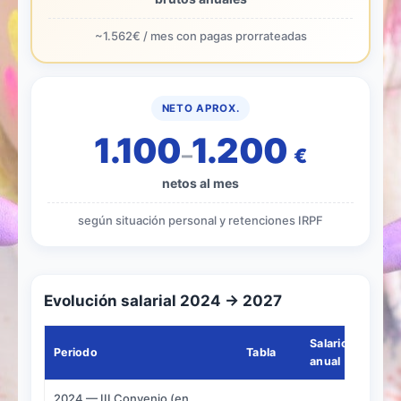
~1.562€ / mes con pagas prorrateadas
NETO APROX.
1.100
1.200
–
€
netos al mes
según situación personal y retenciones IRPF
Evolución salarial 2024 → 2027
Salario base
Periodo
Tabla
anual
2024 — III Convenio (en