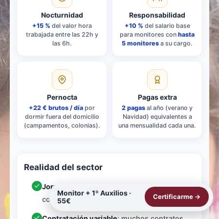
Nocturnidad
Responsabilidad
+15 %
del valor hora
+10 %
del salario base
trabajada entre las 22h y
para monitores con
hasta
las 6h.
5 monitores
a su cargo.
Pernocta
Pagas extra
+22 € brutos / día
por
2 pagas
al año (verano y
dormir fuera del domicilio
Navidad) equivalentes a
(campamentos, colonias).
una mensualidad cada una.
Realidad del sector
Jornada anual
: 1.742 horas (jornada
Monitor + 1º Auxilios ·
Certificarme →
completa según el IV Convenio).
55€
Contratación variable
: muchos contratos