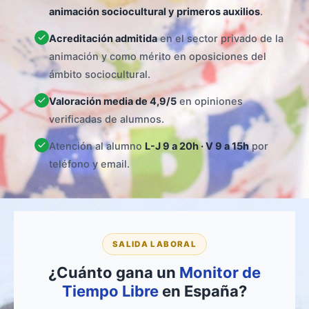
animación sociocultural y primeros auxilios
.
Acreditación admitida
en el sector privado de la
animación y como mérito en oposiciones del
ámbito sociocultural.
Valoración media de 4,9/5
en opiniones
verificadas de alumnos.
Atención al alumno
L-J 9 a 20h · V 9 a 15h
por
teléfono y email.
SALIDA LABORAL
¿Cuánto gana un
Monitor de
Tiempo Libre
en España?