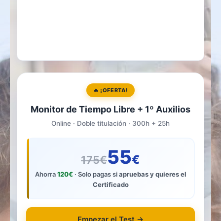
🔥 ¡OFERTA!
Monitor de Tiempo Libre + 1º Auxilios
Online · Doble titulación · 300h + 25h
55
€
175€
Ahorra
120€
· Solo pagas si
apruebas y quieres el
Certificado
Empezar el Test →