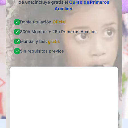
de una: incluye gratis el
Curso de Primeros
Auxilios
.
Doble titulación
Oficial
300h Monitor + 25h Primeros Auxilios
Manual y test
gratis
Sin requisitos previos